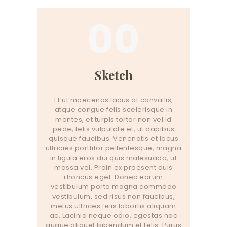
00
Sketch
Et ut maecenas lacus at convallis,
atque congue felis scelerisque in
montes, et turpis tortor non vel id
pede, felis vulputate et, ut dapibus
quisque faucibus. Venenatis et lacus
ultricies porttitor pellentesque, magna
in ligula eros dui quis malesuada, ut
massa vel. Proin ex praesent duis
rhoncus eget. Donec earum
vestibulum porta magna commodo
vestibulum, sed risus non faucibus,
metus ultrices felis lobortis aliquam
ac. Lacinia neque odio, egestas hac
augue aliquet bibendum et felis. Purus