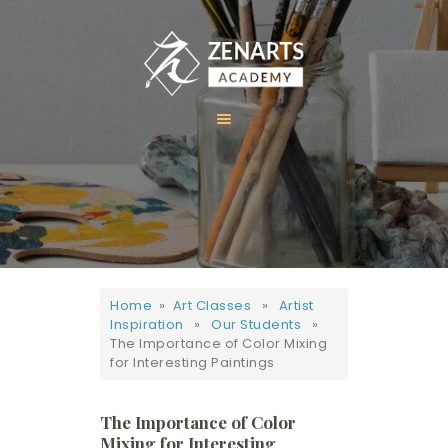
HOME
ABOUT US
COURSES
GALLERY
Home
»
Art Classes
»
Artist
CONTACT
Inspiration
»
Our Students
»
The Importance of Color Mixing
for Interesting Paintings
The Importance of Color
Mixing for Interesting