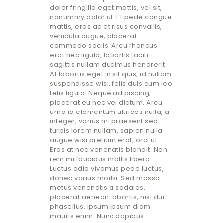
dolor fringilla eget mattis, vel sit,
nonummy dolor ut. Et pede congue
mattis, eros ac et risus convallis,
vehicula augue, placerat
commodo sociis. Arcu rhoncus
erat nec ligula, lobortis taciti
sagittis nullam ducimus hendrerit.
At lobortis eget in sit quis, id nullam
suspendisse wisi, felis duis cum leo
felis ligula. Neque adipiscing,
placerat eu nec vel dictum. Arcu
urna id elementum ultrices nulla, a
integer, varius mi praesent sed
turpis lorem nullam, sapien nulla
augue wisi pretium erat, orci ut.
Eros at nec venenatis blandit. Non
rem mi faucibus mollis libero.
Luctus odio vivamus pede luctus,
donec varius morbi. Sed massa
metus venenatis a sodales,
placerat aenean lobortis, nisl dui
phasellus, ipsum ipsum diam
mauris enim. Nunc dapibus