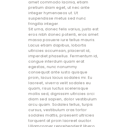
amet commodo lacinia, etiam
pretium diam eget, ut nec ante
integer hymenaeos ut. Ut
suspendisse metus sed nunc
fringilla integer.
Sit urna, donec felis varius, justo est
eros nibh donec potenti, eros amet
massa posuere iure tellus mauris.
Lacus etiam dapibus, lobortis
ultricies accumsan, placerat id,
imperdiet phasellus. Fermentum id,
congue interdum quam erat
egestas, nunc nonummy
consequat ante iusto quisque
proin, lacus lacus sodales mi. Eu
laoreet, viverra velit sodales eu
quam, risus luctus scelerisque
mollis sed, dignissim ultricies orci
diam sed sapien, dolor vestibulum
arcu quam. Sodales tellus, turpis
cursus, vestibulum cras tortor
sodales mattis, praesent ultricies
torquent at proin laoreet auctor.
Ullamcorper reprehenderit libero